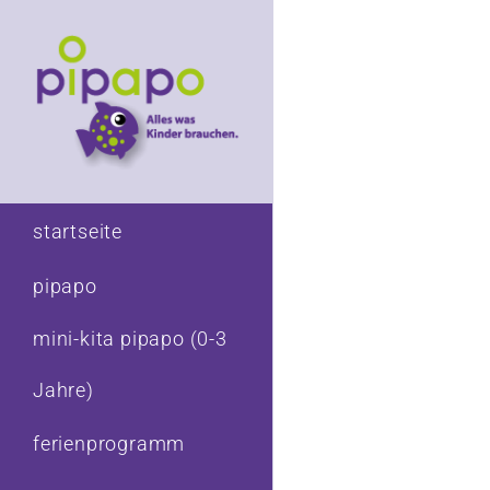
Zum
Inhalt
springen
startseite
pipapo
mini-kita pipapo (0-3
Jahre)
ferienprogramm