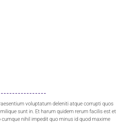
praesentium voluptatum deleniti atque corrupti quos
imilique sunt in. Et harum quidem rerum facilis est et
tio cumque nihil impedit quo minus id quod maxime