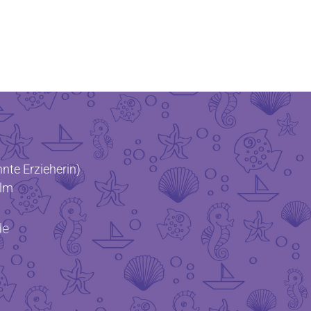
nte Erzieherin)
Ulm
de