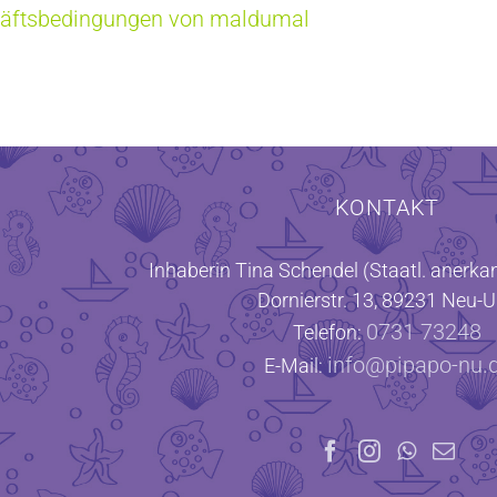
häftsbedingungen von maldumal
KONTAKT
Inhaberin Tina Schendel (Staatl. anerkan
Dornierstr. 13, 89231 Neu-
0731 73248
Telefon:
info@pipapo-nu.
E-Mail: