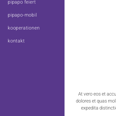
pipapo feiert
pipapo-mobil
kooperationen
kontakt
At vero eos et acc
dolores et quas mole
expedita distinct